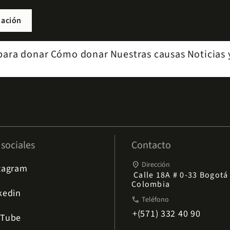
nación
para donar
Cómo donar
Nuestras causas
Noticias 
sociales
Contacto
place
Dirección
tagram
Calle 18A # 0-33 Bogotá 
Colombia
kedin
phone
Teléfono
+(571) 332 40 90
uTube