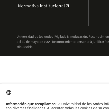
Normativa institucional
arrow_outward
Universidad de los Andes | Vigilada Mineducación. Reconocimie
del 30 de mayo de 1964. Reconocimiento personería jurídica: Re
MinJusticia.