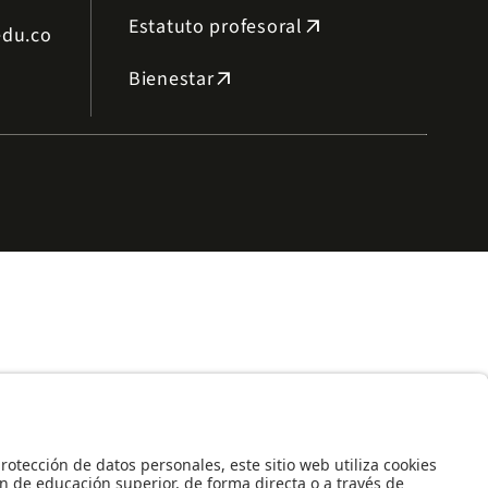
Estatuto profesoral
arrow_outward
edu.co
Bienestar
arrow_outward