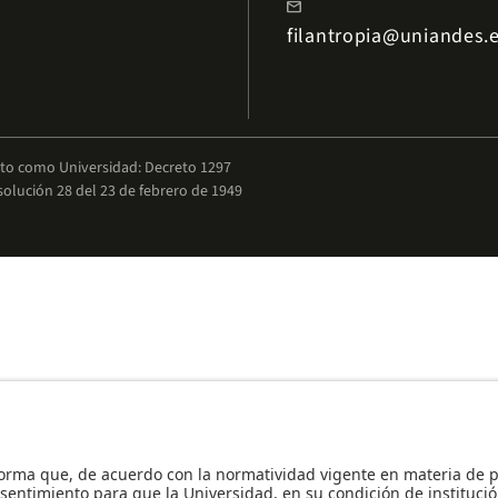
mail
filantropia@uniandes.
nto como Universidad: Decreto 1297
solución 28 del 23 de febrero de 1949