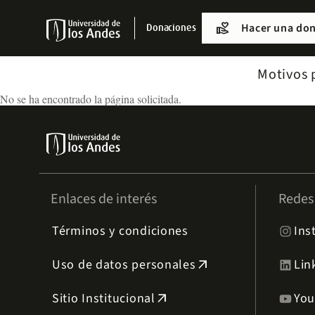
Pasar
al
Volunteer_Activism
Hacer una do
Donaciones
contenido
principal
Menu
Motivos 
links
Navbar
No se ha encontrado la página solicitada.
Enlaces de interés
Redes 
Términos y condiciones
Ins
Uso de datos personales
Lin
arrow_outward
Sitio Institucional
Yo
arrow_outward