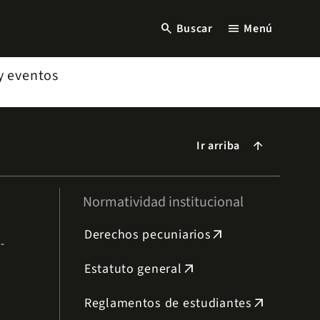
search
menu
Buscar
Menú
y eventos
Ir arriba
arrow_forward
Normatividad institucional
Derechos pecuniarios
arrow_outward
-
Estatuto general
arrow_outward
Reglamentos de estudiantes
arrow_outward