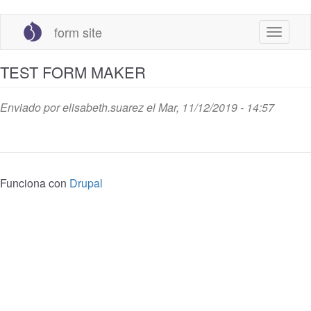
Pasar
form site
al
Toggle
contenido
navigat
principal
TEST FORM MAKER
Enviado por
elisabeth.suarez
el Mar, 11/12/2019 - 14:57
Funciona con
Drupal